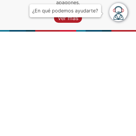
apagones.
¿En qué podemos ayudarte?
Ver más
¿Tal vez buscabas algo
más?
Dockers con kubernetes
Smart VPS
o Portainer